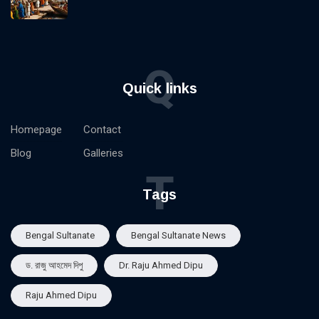
Q
Quick links
Homepage
Contact
Blog
Galleries
T
Tags
Bengal Sultanate
Bengal Sultanate News
ড. রাজু আহমেদ দিপু
Dr. Raju Ahmed Dipu
Raju Ahmed Dipu