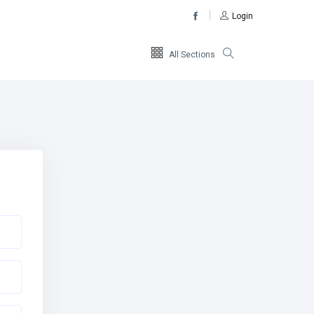
Login
All Sections