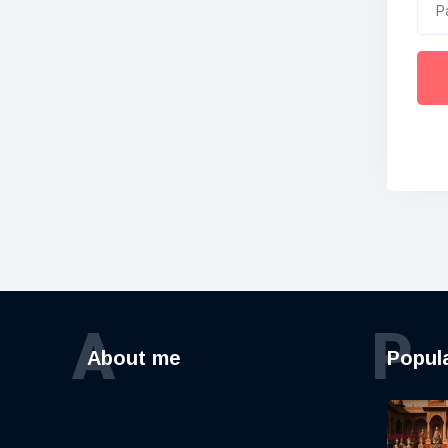
A
P
About me
Popul